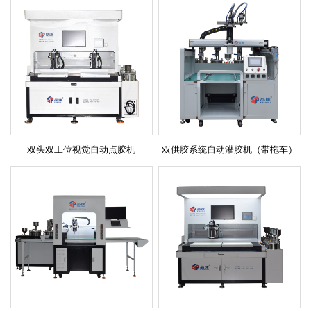
双头双工位视觉自动点胶机
双供胶系统自动灌胶机（带拖车）