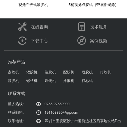
视觉在线式灌胶机
5桶视觉点胶机（带底部光源）
在线咨询
技术服务
下载中心
案例视频
推荐产品
点胶机
灌胶机
注胶机
配胶机
喷胶机
打胶机
滴胶机
螺丝机
焊锡机
涂覆机
打标机
联系方式
服务热线:
0755-27552990
联系邮箱:
191108895@qq.com
联系地址:
深圳市宝安区沙井街道衙边社区后亭地铁站D出